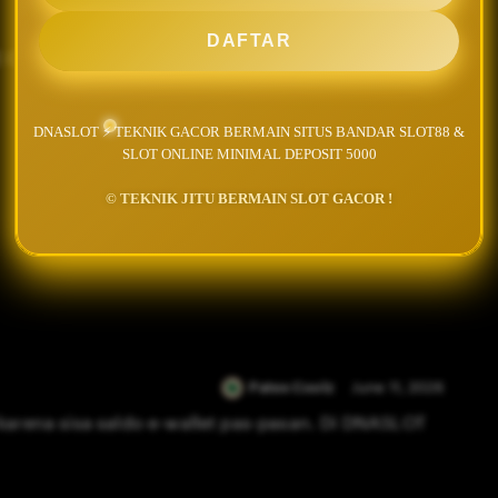
DAFTAR
E CASINO & SPORTS
DNASLOT ⚡ TEKNIK GACOR BERMAIN SITUS BANDAR SLOT88 &
SLOT ONLINE MINIMAL DEPOSIT 5000
© TEKNIK JITU BERMAIN SLOT GACOR !
Patex Coolz
June 11, 2026
karena sisa saldo e-wallet pas-pasan. Di DNASLOT