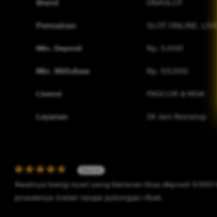
Brand
DNASLOT
Permainan
SLOT ONLINE, LIV
Min. Deposit
Rp. 5.000
Min. Withdraw
Rp. 50.000
Lisensi
PAGCOR & MGA
Layanan
24 Jam Nonstop
5
5
Situs Ini
out
Awalnya iseng nyari yang beneran bisa deposit 5000 
of
5
prosesnya instan tanpa potongan ribet.
stars