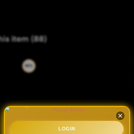
his item (88)
Customer
Player
95%
ervice
recommend
LOGIN