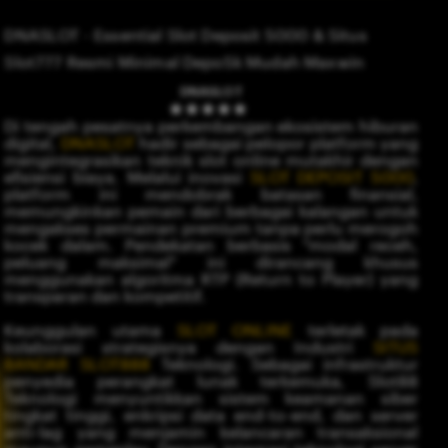
DNASLOT - Essential Slot Deposit 5000 & Situs
Slot777 Resmi Minimal Depo5k Mudah Maxwin
DNASLOT
5
out
Di tengah pesatnya perkembangan ekosistem hiburan
of
digital,
DNASLOT
hadir sebagai pelopor platform yang
5
mengintegrasikan teknik slot online mutakhir dengan
stars
efisiensi biaya. Melalui inovasi
SLOT DEPOSIT 5000
,
platform ini mendobrak batasan finansial,
memungkinkan pemain dari berbagai kalangan untuk
mengakses permainan premium tanpa perlu merogoh
kocek dalam. Pendekatan berbasis "modal receh,
peluang maksimal" ini dirancang khusus
menggunakan algoritma RTP (Return to Player) yang
transparan dan kompetitif.
Keunggulan utama
SLOT ONLINE
terletak pada
kolaborasi strategisnya dengan Industri
SITUS
BANDAR SLOT888
Teknologi. Sebagai infrastruktur
penyedia perangkat lunak terkemuka, Slot88
Teknologi menyuntikkan sistem keamanan siber
tingkat tinggi, enkripsi data end-to-end, dan server
anti-lag yang menjamin kelancaran transaksional