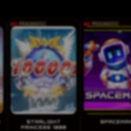
AGMATIC
PRAGMATIC
HOT
STARLIGHT
SPACEMAN
RINCESS 1000
RTP LIVE
98.72%