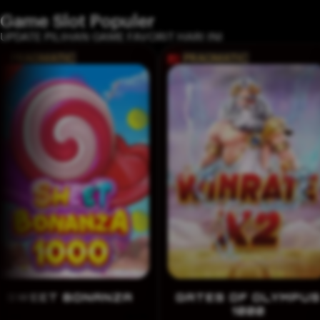
Game Slot Populer
UPDATE PILIHAN GAME FAVORIT HARI INI
IC
PRAGMATIC
PR
VIP
NEW
BONANZA
GATES OF OLYMPUS
1000
P
98.11%