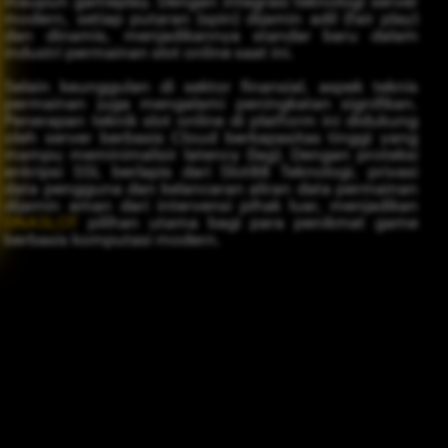
maupun gameplay. Dengan integrasi teknologi server
modern, setiap putaran (spin) dijamin adil (fair play)
dan dinamis, menjadikannya standar baru dalam
industri permainan slot online saat ini.
Selain keunggulan di sektor finansial, aspek teknis
permainan juga mengalami peningkatan signifikan.
Penerapan teknik slot online di platform ini didukung
oleh server berbasis Cloud berkapasitas tinggi yang
mampu meminimalisir latency (lag). Dengan proteksi
enkripsi SSL berlapis dari Slot88 Teknologi, privasi
data pengguna dan kelancaran aliran data permainan
dijamin aman dari intervensi pihak luar, menjadikan
DNASLOT
pilihan utama bagi para penikmat game
berbasis komputasi modern.