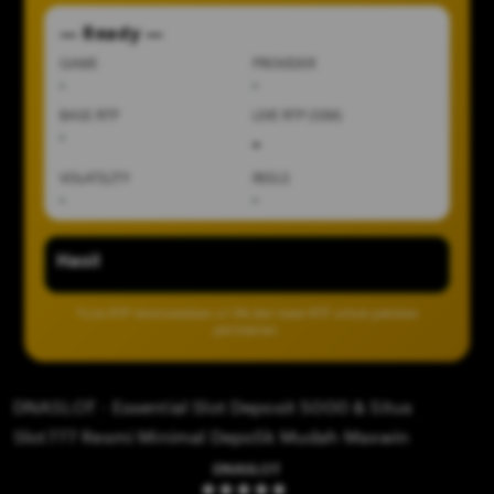
— Ready —
GAME
PROVIDER
-
-
BASE RTP
LIVE RTP (SIM)
-
-
VOLATILITY
REELS
-
-
Hasil
*Live RTP disimulasikan ±1.5% dari base RTP untuk patokan
permainan.
DNASLOT - Essential Slot Deposit 5000 & Situs
Slot777 Resmi Minimal Depo5k Mudah Maxwin
DNASLOT
5