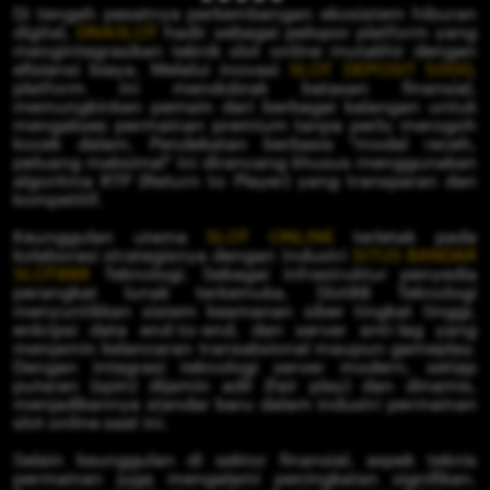
out
Di tengah pesatnya perkembangan ekosistem hiburan
of
digital,
DNASLOT
hadir sebagai pelopor platform yang
5
mengintegrasikan teknik slot online mutakhir dengan
stars
efisiensi biaya. Melalui inovasi
SLOT DEPOSIT 5000
,
platform ini mendobrak batasan finansial,
memungkinkan pemain dari berbagai kalangan untuk
mengakses permainan premium tanpa perlu merogoh
kocek dalam. Pendekatan berbasis "modal receh,
peluang maksimal" ini dirancang khusus menggunakan
algoritma RTP (Return to Player) yang transparan dan
kompetitif.
Keunggulan utama
SLOT ONLINE
terletak pada
kolaborasi strategisnya dengan Industri
SITUS BANDAR
SLOT888
Teknologi. Sebagai infrastruktur penyedia
perangkat lunak terkemuka, Slot88 Teknologi
menyuntikkan sistem keamanan siber tingkat tinggi,
enkripsi data end-to-end, dan server anti-lag yang
menjamin kelancaran transaksional maupun gameplay.
Dengan integrasi teknologi server modern, setiap
putaran (spin) dijamin adil (fair play) dan dinamis,
menjadikannya standar baru dalam industri permainan
slot online saat ini.
Selain keunggulan di sektor finansial, aspek teknis
permainan juga mengalami peningkatan signifikan.