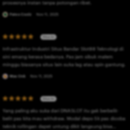
prosesnya instan tanpa potongan ribet.
Patex Coolz
Nov 11, 2025
5
5
Situs Ini
out
of
Infrastruktur Industri Situs Bandar Slot88 Teknologi di
5
stars
sini emang kerasa bedanya. Pas jam sibuk malem
minggu biasanya situs lain suka lag atau spin gantung.
Mas Onk
Nov 11, 2025
5
5
Situs Ini
out
of
Yang paling aku suka dari DNASLOT itu gak berbelit-
5
stars
belit pas kita mau withdraw. Modal depo 5k pas dicoba
teknik rollingan dapet untung dikit langsung bisa