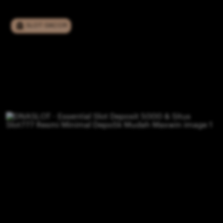
SLOT GACOR