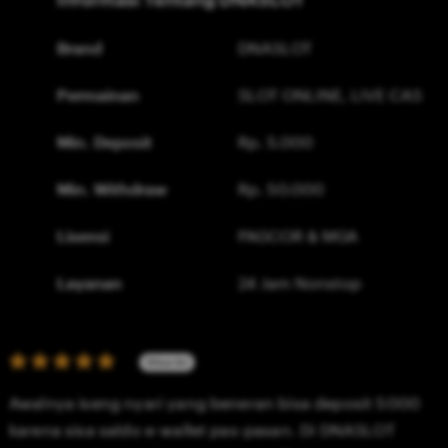
Informasi Tentang DNASLOT
Brand
DNASLOT
Permainan
SLOT ONLINE, LIVE CASIN
Min. Deposit
Rp. 5.000
Min. Withdraw
Rp. 50.000
Lisensi
PAGCOR & MGA
Layanan
24 Jam Nonstop
5
5
Situs Ini
out
of
Awalnya iseng nyari yang beneran bisa deposit 5000
5
stars
karena sisa saldo e-wallet pas-pasan. Di DNASLOT