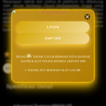
Penerapan teknik slot online di platform ini didukung
oleh server berbasis Cloud berkapasitas tinggi yang
mampu meminimalisir latency (lag). Dengan proteksi
enkripsi SSL berlapis dari Slot88 Teknologi, privasi data
pengguna dan kelancaran aliran data permainan
dijamin aman dari intervensi pihak luar, menjadikan
DNASLOT
pilihan utama bagi para penikmat game
LOGIN
berbasis komputasi modern.
Reviews for this item (88)
DAFTAR
4.9
/5
DNASLOT ⚡ TEKNIK GACOR BERMAIN SITUS BANDAR
item average
SLOT88 & SLOT ONLINE MINIMAL DEPOSIT 5000
Item
Customer
Player
5.0
5.0
5.0
95%
Shipping
quality
service
recommend
© TEKNIK JITU BERMAIN SLOT GACOR !
Spesifikasi Detail