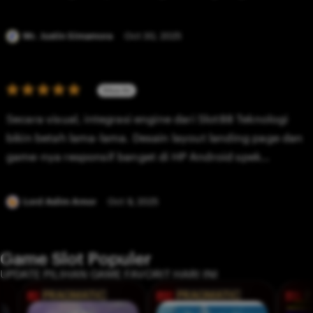
ditarik dalam hitungan menit.
L
i
Mr. Justin Simamora
Oct 30, 2025
s
t
5
5
Situs Ini
i
out
of
n
Secara visual, integrasi engine dari Slot88 Teknologi
5
g
stars
bikin betah lama-lama. Desain layout landing page dan
r
game-nya responsif banget di HP Android spek
e
kentang sekalipun.
L
v
i
Lord Aslim Amor
Oct 9, 2025
i
s
e
t
w
Game Slot Populer
i
b
UPDATE PILIHAN GAME FAVORIT HARI INI
n
y
PRAGMATIC
PRAGMATIC
PRAGM
g
IP
NEW
HOT
N