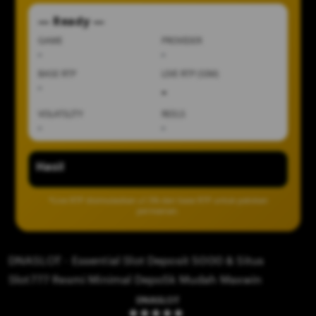
— Ready —
GAME
PROVIDER
-
-
BASE RTP
LIVE RTP (SIM)
-
-
VOLATILITY
REELS
-
-
Hasil
*Live RTP disimulasikan ±1.5% dari base RTP untuk patokan
permainan.
DNASLOT - Essential Slot Deposit 5000 & Situs
Slot777 Resmi Minimal Depo5k Mudah Maxwin
DNASLOT
5