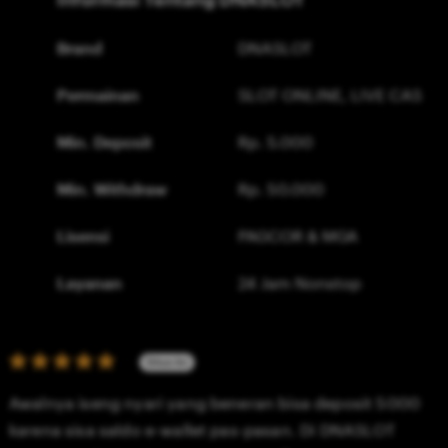
Informasi Tentang DNASLOT
Brand
DNASLOT
Permainan
SLOT ONLINE, LIVE CASIN
Min. Deposit
Rp. 5.000
Min. Withdraw
Rp. 50.000
Lisensi
PAGCOR & MGA
Layanan
24 Jam Nonstop
5
5
Situs Ini
out
of
Awalnya iseng nyari yang beneran bisa deposit 5000
5
stars
karena sisa saldo e-wallet pas-pasan. Di DNASLOT