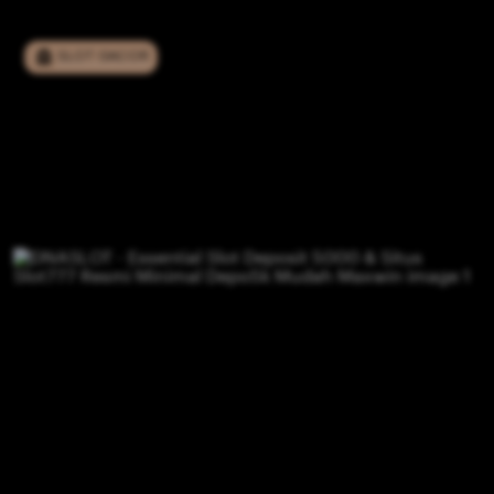
SLOT GACOR