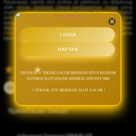
Penerapan teknik slot online di platform ini didukung
oleh server berbasis Cloud berkapasitas tinggi yang
mampu meminimalisir latency (lag). Dengan proteksi
enkripsi SSL berlapis dari Slot88 Teknologi, privasi data
pengguna dan kelancaran aliran data permainan
dijamin aman dari intervensi pihak luar, menjadikan
DNASLOT
pilihan utama bagi para penikmat game
LOGIN
berbasis komputasi modern.
Reviews for this item (88)
DAFTAR
4.9
/5
DNASLOT ⚡ TEKNIK GACOR BERMAIN SITUS BANDAR
item average
SLOT88 & SLOT ONLINE MINIMAL DEPOSIT 5000
Item
Customer
Player
5.0
5.0
5.0
95%
Shipping
quality
service
recommend
© TEKNIK JITU BERMAIN SLOT GACOR !
Spesifikasi Detail